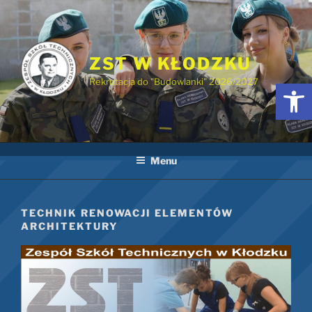
Przejdź
do
treści
ZST W KŁODZKU
Rekrutacja do "Budowlanki" 2026/2027
Otwórz 
Menu
TECHNIK RENOWACJI ELEMENTÓW
ARCHITEKTURY