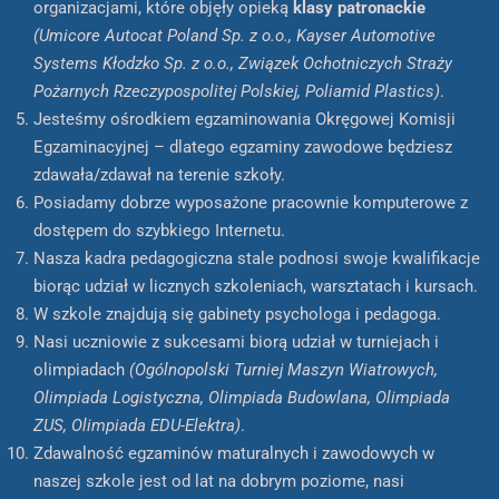
organizacjami, które objęły opieką
klasy patronackie
(Umicore Autocat Poland Sp. z o.o., Kayser Automotive
Systems Kłodzko Sp. z o.o., Związek Ochotniczych Straży
Pożarnych Rzeczypospolitej Polskiej, Poliamid Plastics)
.
Jesteśmy ośrodkiem egzaminowania Okręgowej Komisji
Egzaminacyjnej – dlatego egzaminy zawodowe będziesz
zdawała/zdawał na terenie szkoły.
Posiadamy dobrze wyposażone pracownie komputerowe z
dostępem do szybkiego Internetu.
Nasza kadra pedagogiczna stale podnosi swoje kwalifikacje
biorąc udział w licznych szkoleniach, warsztatach i kursach.
W szkole znajdują się gabinety psychologa i pedagoga.
Nasi uczniowie z sukcesami biorą udział w turniejach i
olimpiadach
(Ogólnopolski Turniej Maszyn Wiatrowych,
Olimpiada Logistyczna, Olimpiada Budowlana, Olimpiada
ZUS, Olimpiada EDU-Elektra)
.
Zdawalność egzaminów maturalnych i zawodowych w
naszej szkole jest od lat na dobrym poziome, nasi