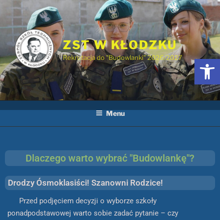
ZST W KŁODZKU
Rekrutacja do "Budowlanki" 2026/2027
Otwórz 
Menu
Dlaczego warto wybrać "Budowlankę"?
Drodzy Ósmoklasiści! Szanowni Rodzice!
Przed podjęciem decyzji o wyborze szkoły
ponadpodstawowej warto sobie zadać pytanie – czy