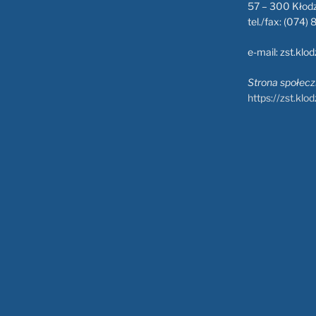
57 – 300 Kłod
tel./fax: (074)
e-mail: zst.klo
Strona społeczn
https://zst.klod