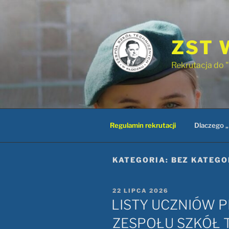
Przejdź
do
treści
ZST 
Rekrutacja do
Regulamin rekrutacji
Dlaczego 
KATEGORIA:
BEZ KATEGO
OPUBLIKOWANE
22 LIPCA 2026
W
LISTY UCZNIÓW 
ZESPOŁU SZKÓŁ 