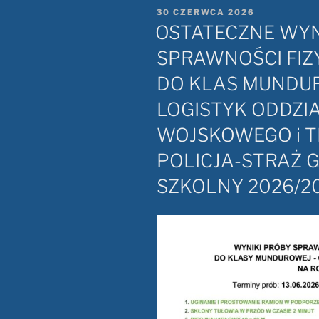
OPUBLIKOWANE
30 CZERWCA 2026
W
OSTATECZNE WYN
SPRAWNOŚCI FIZ
DO KLAS MUNDU
LOGISTYK ODDZI
WOJSKOWEGO i T
POLICJA-STRAŻ 
SZKOLNY 2026/2