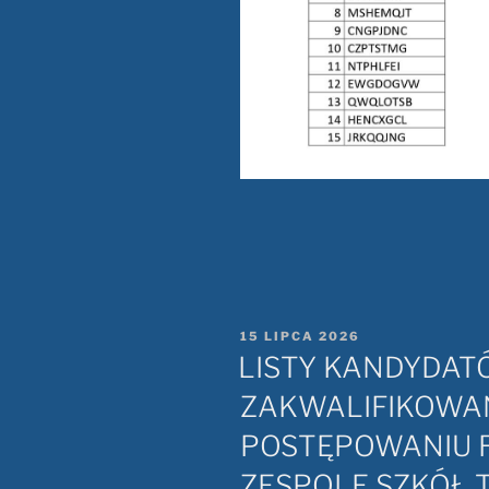
OPUBLIKOWANE
15 LIPCA 2026
W
LISTY KANDYDA
ZAKWALIFIKOWA
POSTĘPOWANIU 
ZESPOLE SZKÓŁ 