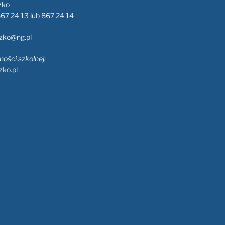
zko
 867 24 13 lub 867 24 14
dzko@ng.pl
ości szkolnej:
zko.pl