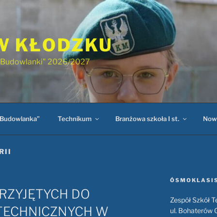
W KŁODZKU
 "Budowlanki" 2026/2027
„Budowlanka”
Technikum
Branżowa szkoła I st.
Now
RII
ÓSMOKLASIS
PRZYJĘTYCH DO
Zespół Szkół 
TECHNICZNYCH W
ul. Bohaterów 