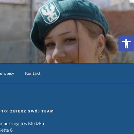
Otwórz 
e wpisy
Kontakt
TO! ZBIERZ SWÓJ TEAM
Technicznych w Kłodzku
Getta 6