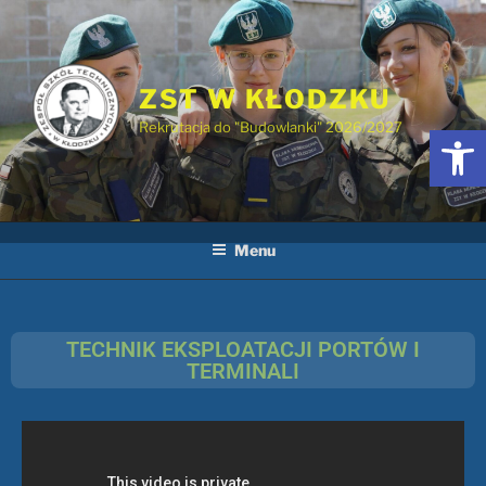
ZST W KŁODZKU
Rekrutacja do "Budowlanki" 2026/2027
Otwórz 
Menu
TECHNIK EKSPLOATACJI PORTÓW I
TERMINALI