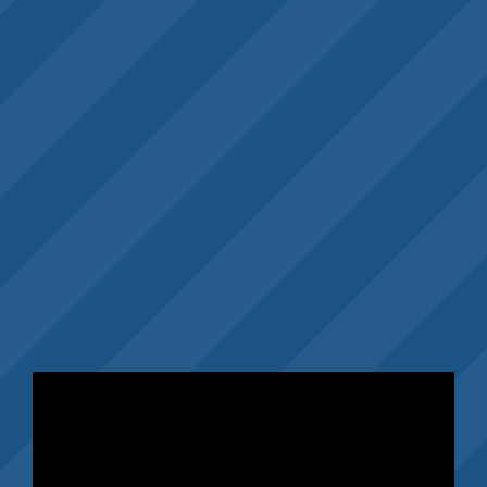
Odtwarzacz
video